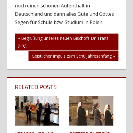
noch einen schönen Aufenthalt in
Deutschland und dann alles Gute und Gottes
Segen für Schule bzw. Studium in Polen.
Beitragsnavigation
Vorheriger
Begrüßung unseres neuen Bischofs Dr. Franz
Beitrag:
Jung
Nächster
Geistlicher Impuls zum Schuljahresanfang
Beitrag:
RELATED POSTS