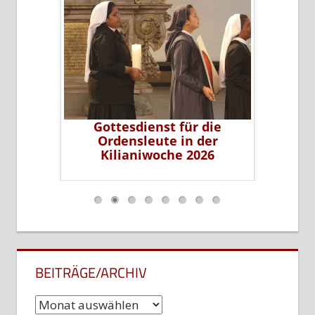
erer Sr.
Gottesdienst für die
Sr. Li
leiterin
Ordensleute in der
P
ms
Kilianiwoche 2026
…
BEITRÄGE/ARCHIV
Beiträge/Archiv