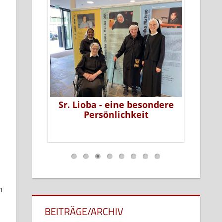
r die
Sr. Lioba - eine besondere
„Wie s
n der
Persönlichkeit
bist,
2026
…
n
BEITRÄGE/ARCHIV