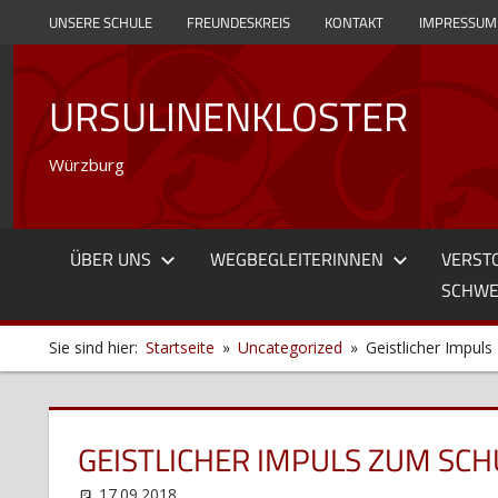
Zum
UNSERE SCHULE
FREUNDESKREIS
KONTAKT
IMPRESSUM
Inhalt
springen
URSULINENKLOSTER
Würzburg
ÜBER UNS
WEGBEGLEITERINNEN
VERST
SCHWE
Sie sind hier:
Startseite
Uncategorized
Geistlicher Impul
GEISTLICHER IMPULS ZUM SC
17.09.2018
web12
Uncategorized