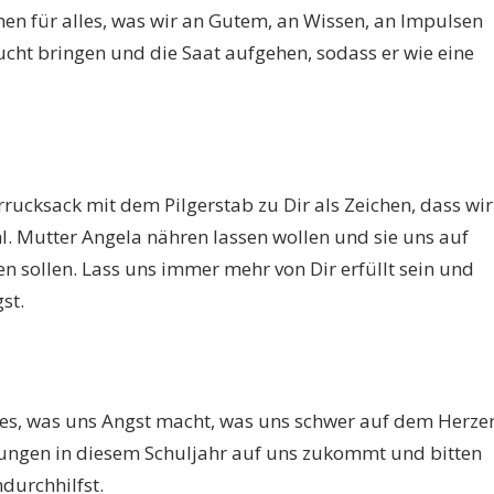
en für alles, was wir an Gutem, an Wissen, an Impulsen
ucht bringen und die Saat aufgehen, sodass er wie eine
errucksack mit dem Pilgerstab zu Dir als Zeichen, dass wir
Verabschiedung unserer Sr.
Gottesdienst fü
. Mutter Angela nähren lassen wollen und sie uns auf
Katharina als Schulleiterin
Ordensleute i
 sollen. Lass uns immer mehr von Dir erfüllt sein und
des Gymnasiums
Kilianiwoche 
st.
…
…
alles, was uns Angst macht, was uns schwer auf dem Herze
rungen in diesem Schuljahr auf uns zukommt und bitten
durchhilfst.