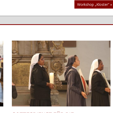
Nächster
Workshop „Kloster“
Beitrag: