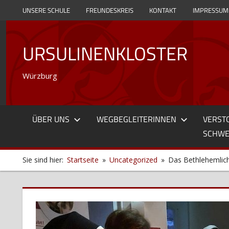
Zum
UNSERE SCHULE
FREUNDESKREIS
KONTAKT
IMPRESSUM
Inhalt
springen
URSULINENKLOSTER
Würzburg
ÜBER UNS
WEGBEGLEITERINNEN
VERST
SCHWE
Sie sind hier:
Startseite
Uncategorized
Das Bethlehemlicht