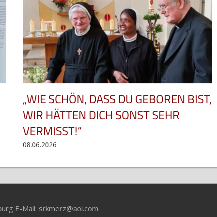
„WIE SCHÖN, DASS DU GEBOREN BIST,
WIR HÄTTEN DICH SONST SEHR
VERMISST!“
08.06.2026
zburg E-Mail: srkmerz@aol.com