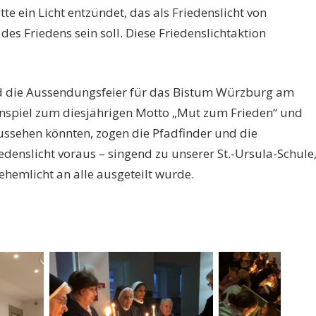
te ein Licht entzündet, das als Friedenslicht von
es Friedens sein soll. Diese Friedenslichtaktion
d die Aussendungsfeier für das Bistum Würzburg am
nspiel zum diesjährigen Motto „Mut zum Frieden“ und
aussehen könnten, zogen die Pfadfinder und die
Verabschiedung unserer Sr.
Gottesdienst fü
edenslicht voraus – singend zu unserer St.-Ursula-Schule
Katharina als Schulleiterin
Ordensleute i
hemlicht an alle ausgeteilt wurde.
des Gymnasiums
Kilianiwoche 
…
…