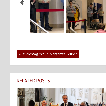
Beitragsnavigation
Vorheriger
Studientag mit Sr. Margareta Gruber
Beitrag:
RELATED POSTS