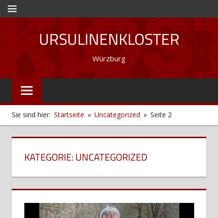
Zum
MENÜ
Inhalt
URSULINENKLOSTER
springen
Würzburg
Sie sind hier:
Startseite
Uncategorized
Seite 2
KATEGORIE:
UNCATEGORIZED