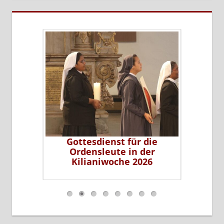
dienst für die
Sr. Lioba - eine besondere
sleute in der
Persönlichkeit
aniwoche 2026
…
…