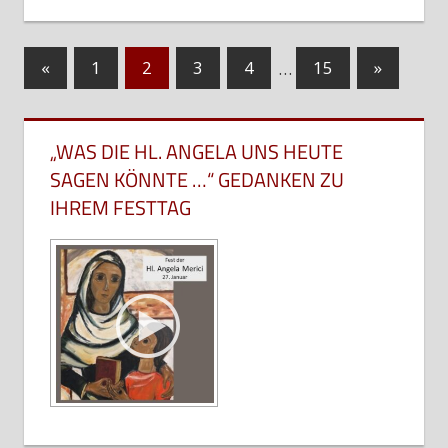
Seitennummerierung
Vorherige
Nächste
«
1
2
3
4
…
15
»
Beiträge
Beiträge
der
Beiträge
„WAS DIE HL. ANGELA UNS HEUTE
SAGEN KÖNNTE …“ GEDANKEN ZU
IHREM FESTTAG