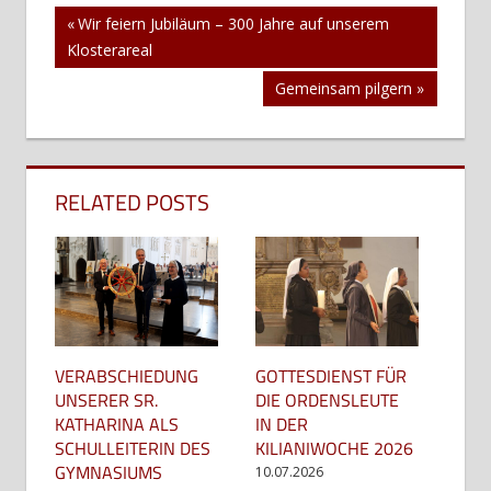
Beitragsnavigation
Vorheriger
Wir feiern Jubiläum – 300 Jahre auf unserem
Beitrag:
Klosterareal
Nächster
Gemeinsam pilgern
Beitrag:
RELATED POSTS
GOTTESDIENST FÜR
VERABSCHIEDUNG
DIE ORDENSLEUTE
UNSERER SR.
IN DER
KATHARINA ALS
KILIANIWOCHE 2026
SCHULLEITERIN DES
GYMNASIUMS
10.07.2026