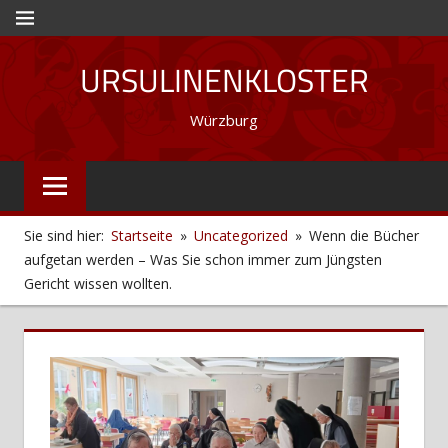
Zum
MENÜ
Inhalt
URSULINENKLOSTER
springen
Würzburg
Sie sind hier:
Startseite
Uncategorized
Wenn die Bücher
aufgetan werden – Was Sie schon immer zum Jüngsten
Gericht wissen wollten.