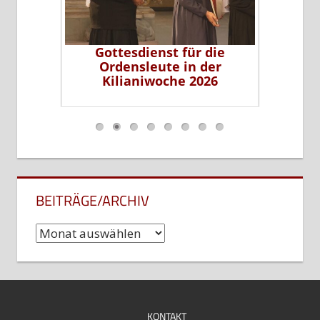
erer Sr.
Gottesdienst für die
Sr. Li
leiterin
Ordensleute in der
P
ms
Kilianiwoche 2026
…
BEITRÄGE/ARCHIV
Beiträge/Archiv
KONTAKT