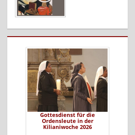
erer Sr.
Gottesdienst für die
Sr. Li
leiterin
Ordensleute in der
P
ms
Kilianiwoche 2026