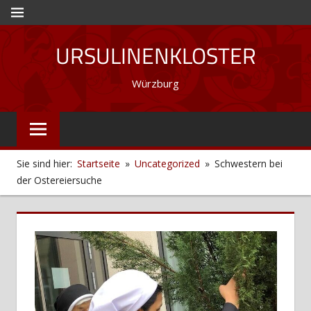
Zum
MENÜ
Inhalt
URSULINENKLOSTER
springen
Würzburg
Sie sind hier:
Startseite
Uncategorized
Schwestern bei
der Ostereiersuche