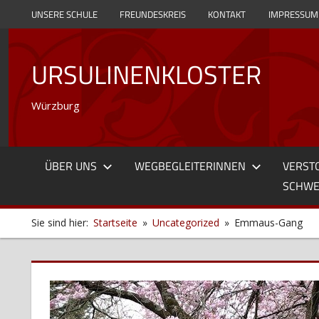
Zum
UNSERE SCHULE
FREUNDESKREIS
KONTAKT
IMPRESSUM
Inhalt
springen
URSULINENKLOSTER
Würzburg
ÜBER UNS
WEGBEGLEITERINNEN
VERST
SCHWE
Sie sind hier:
Startseite
Uncategorized
Emmaus-Gang