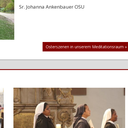
Sr. Johanna Ankenbauer OSU
Nächster
Osterszenen in unserem Meditationsraum
Beitrag: