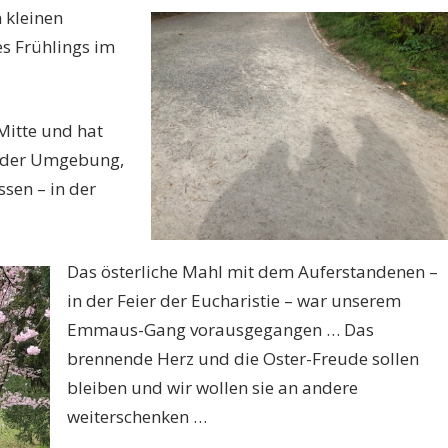
 kleinen
 Frühlings im
Mitte und hat
n der Umgebung,
sen – in der
Verabschiedung un
Katharina als Schu
des Gymnasi
Das österliche Mahl mit dem Auferstandenen –
…
in der Feier der Eucharistie – war unserem
Emmaus-Gang vorausgegangen … Das
brennende Herz und die Oster-Freude sollen
bleiben und wir wollen sie an andere
weiterschenken …