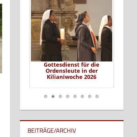
serer Sr.
Gottesdienst für die
Sr. L
lleiterin
Ordensleute in der
ums
Kilianiwoche 2026
…
BEITRÄGE/ARCHIV