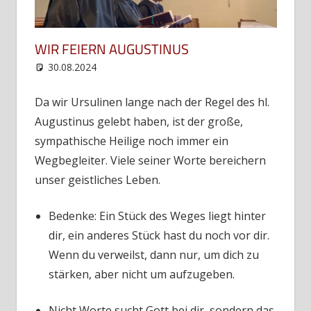
WIR FEIERN AUGUSTINUS
30.08.2024
web12
Uncategorized
Da wir Ursulinen lange nach der Regel des hl.
Augustinus gelebt haben, ist der große,
sympathische Heilige noch immer ein
Wegbegleiter. Viele seiner Worte bereichern
unser geistliches Leben.
Bedenke: Ein Stück des Weges liegt hinter
dir, ein anderes Stück hast du noch vor dir.
Wenn du verweilst, dann nur, um dich zu
stärken, aber nicht um aufzugeben.
Nicht Worte sucht Gott bei dir, sondern das