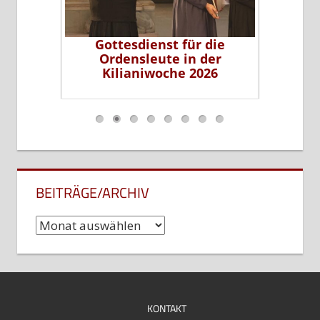
erer Sr.
Gottesdienst für die
Sr. Li
leiterin
Ordensleute in der
P
ms
Kilianiwoche 2026
…
BEITRÄGE/ARCHIV
Beiträge/Archiv
KONTAKT