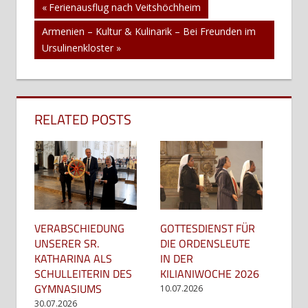
Beitragsnavigation
Vorheriger
Ferienausflug nach Veitshöchheim
Beitrag:
Nächster
Armenien – Kultur & Kulinarik – Bei Freunden im
Beitrag:
Ursulinenkloster
RELATED POSTS
GOTTESDIENST FÜR
VERABSCHIEDUNG
DIE ORDENSLEUTE
UNSERER SR.
IN DER
KATHARINA ALS
KILIANIWOCHE 2026
SCHULLEITERIN DES
GYMNASIUMS
10.07.2026
30.07.2026