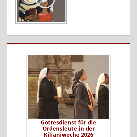
erer Sr.
Gottesdienst für die
Sr. Li
leiterin
Ordensleute in der
P
ms
Kilianiwoche 2026