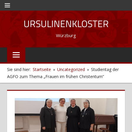
Zum
MENÜ
Inhalt
URSULINENKLOSTER
springen
Würzburg
Sie sind hier:
Startseite
Uncategorized
Studientag der
AGFO zum Thema „Frauen im frühen Christentum“