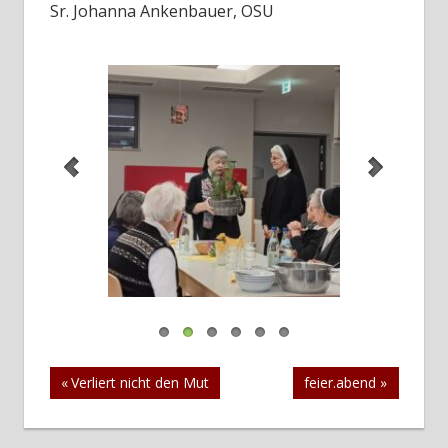
Sr. Johanna Ankenbauer, OSU
Beitragsnavigation
Vorheriger
Nächster
Verliert nicht den Mut
feier.abend
Beitrag:
Beitrag: