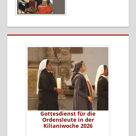
erer Sr.
Gottesdienst für die
Sr. Li
leiterin
Ordensleute in der
P
ms
Kilianiwoche 2026
…